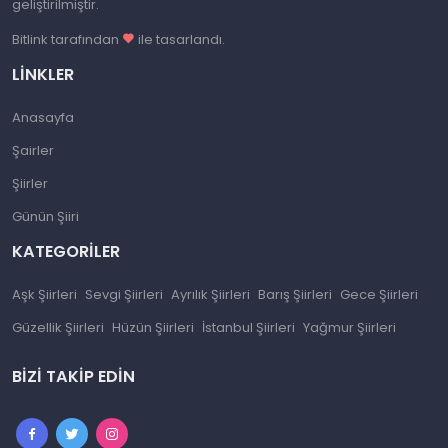
geliştirilmiştir.
Bitlink tarafından
ile tasarlandı.
LINKLER
Anasayfa
Şairler
Şiirler
Günün Şiiri
KATEGORILER
Aşk Şiirleri
Sevgi Şiirleri
Ayrılık Şiirleri
Barış Şiirleri
Gece Şiirleri
Güzellik Şiirleri
Hüzün Şiirleri
İstanbul Şiirleri
Yağmur Şiirleri
BIZI TAKIP EDIN