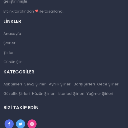
geliştirilmiştir.
Bitlink tarafından
ile tasarlandı.
LINKLER
Anasayfa
Şairler
Şiirler
Günün Şiiri
KATEGORILER
Aşk Şiirleri
Sevgi Şiirleri
Ayrılık Şiirleri
Barış Şiirleri
Gece Şiirleri
Güzellik Şiirleri
Hüzün Şiirleri
İstanbul Şiirleri
Yağmur Şiirleri
BIZI TAKIP EDIN