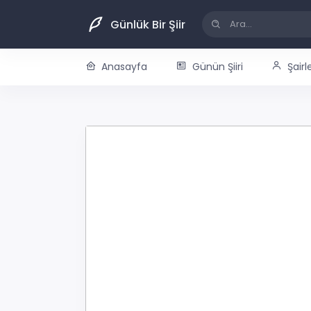
Günlük Bir Şiir
Anasayfa
Günün Şiiri
Şairl