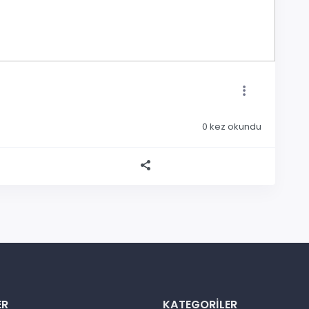
0
kez okundu
ER
KATEGORILER