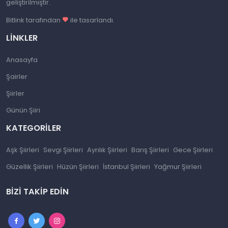
geliştirilmiştir.
Bitlink tarafından
ile tasarlandı.
LINKLER
Anasayfa
Şairler
Şiirler
Günün Şiiri
KATEGORILER
Aşk Şiirleri
Sevgi Şiirleri
Ayrılık Şiirleri
Barış Şiirleri
Gece Şiirleri
Güzellik Şiirleri
Hüzün Şiirleri
İstanbul Şiirleri
Yağmur Şiirleri
BIZI TAKIP EDIN