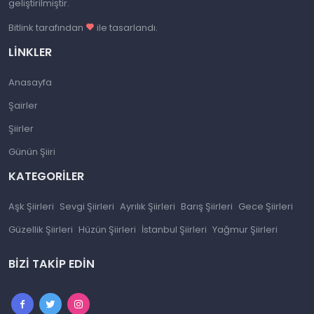
geliştirilmiştir.
Bitlink tarafından
ile tasarlandı.
LINKLER
Anasayfa
Şairler
Şiirler
Günün Şiiri
KATEGORILER
Aşk Şiirleri
Sevgi Şiirleri
Ayrılık Şiirleri
Barış Şiirleri
Gece Şiirleri
Güzellik Şiirleri
Hüzün Şiirleri
İstanbul Şiirleri
Yağmur Şiirleri
BIZI TAKIP EDIN