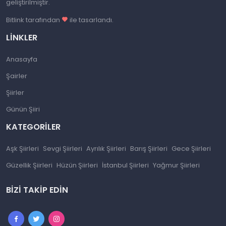
geliştirilmiştir.
Bitlink tarafından
ile tasarlandı.
LINKLER
Anasayfa
Şairler
Şiirler
Günün Şiiri
KATEGORILER
Aşk Şiirleri
Sevgi Şiirleri
Ayrılık Şiirleri
Barış Şiirleri
Gece Şiirleri
Güzellik Şiirleri
Hüzün Şiirleri
İstanbul Şiirleri
Yağmur Şiirleri
BIZI TAKIP EDIN