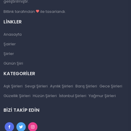
geliştirilmiştir.
Bitlink tarafından
ile tasarlandı.
LINKLER
Anasayfa
Şairler
Şiirler
Günün Şiiri
KATEGORILER
Aşk Şiirleri
Sevgi Şiirleri
Ayrılık Şiirleri
Barış Şiirleri
Gece Şiirleri
Güzellik Şiirleri
Hüzün Şiirleri
İstanbul Şiirleri
Yağmur Şiirleri
BIZI TAKIP EDIN