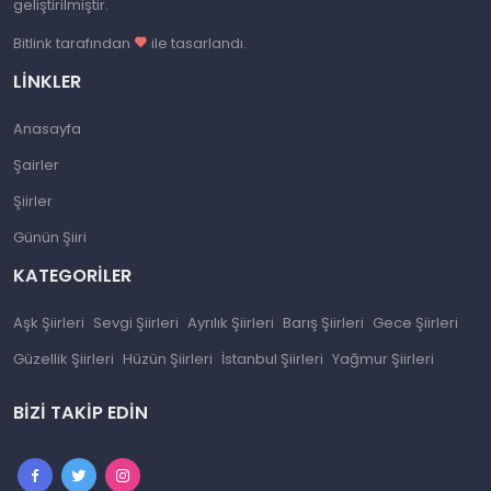
geliştirilmiştir.
Bitlink tarafından
ile tasarlandı.
LINKLER
Anasayfa
Şairler
Şiirler
Günün Şiiri
KATEGORILER
Aşk Şiirleri
Sevgi Şiirleri
Ayrılık Şiirleri
Barış Şiirleri
Gece Şiirleri
Güzellik Şiirleri
Hüzün Şiirleri
İstanbul Şiirleri
Yağmur Şiirleri
BIZI TAKIP EDIN