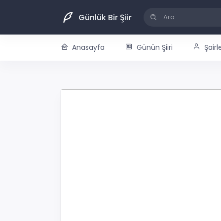
Günlük Bir Şiir
Anasayfa
Günün Şiiri
Şairl