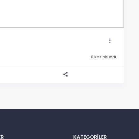
0
kez okundu
ER
KATEGORILER