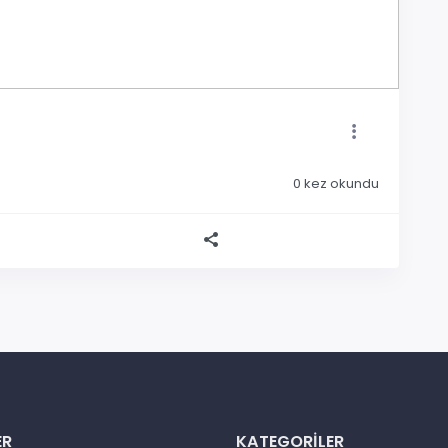
0
kez okundu
ER
KATEGORILER