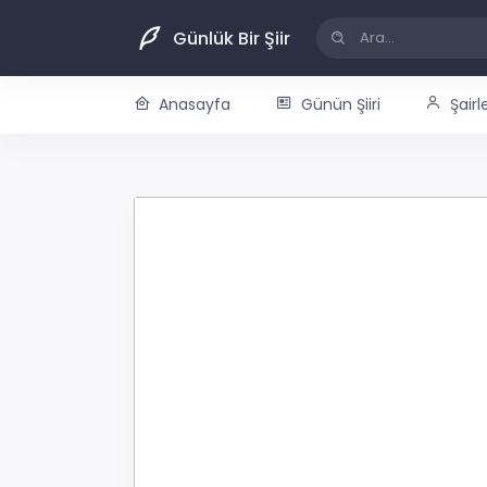
Günlük Bir Şiir
Anasayfa
Günün Şiiri
Şairl