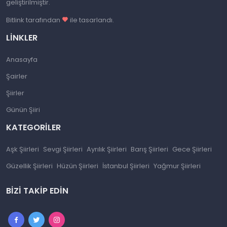
geliştirilmiştir.
Bitlink tarafından
ile tasarlandı.
LINKLER
Anasayfa
Şairler
Şiirler
Günün Şiiri
KATEGORILER
Aşk Şiirleri
Sevgi Şiirleri
Ayrılık Şiirleri
Barış Şiirleri
Gece Şiirleri
Güzellik Şiirleri
Hüzün Şiirleri
İstanbul Şiirleri
Yağmur Şiirleri
BIZI TAKIP EDIN