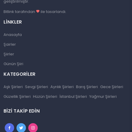
geliştirilmiştir.
Bitlink tarafından
ile tasarlandı.
LINKLER
Anasayfa
Şairler
Şiirler
Günün Şiiri
KATEGORILER
Aşk Şiirleri
Sevgi Şiirleri
Ayrılık Şiirleri
Barış Şiirleri
Gece Şiirleri
Güzellik Şiirleri
Hüzün Şiirleri
İstanbul Şiirleri
Yağmur Şiirleri
BIZI TAKIP EDIN