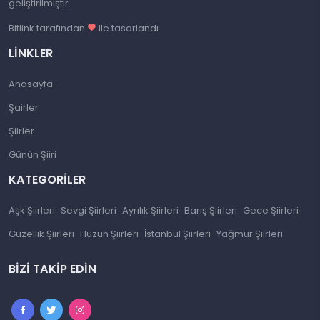
geliştirilmiştir.
Bitlink tarafından
ile tasarlandı.
LINKLER
Anasayfa
Şairler
Şiirler
Günün Şiiri
KATEGORILER
Aşk Şiirleri
Sevgi Şiirleri
Ayrılık Şiirleri
Barış Şiirleri
Gece Şiirleri
Güzellik Şiirleri
Hüzün Şiirleri
İstanbul Şiirleri
Yağmur Şiirleri
BIZI TAKIP EDIN