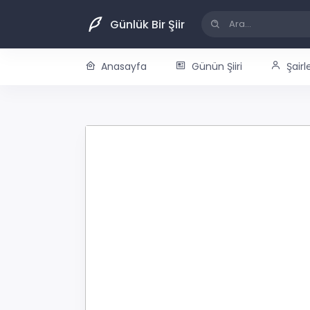
Günlük Bir Şiir
Anasayfa
Günün Şiiri
Şairl