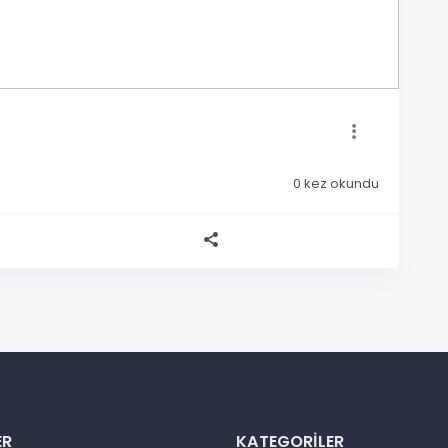
0
kez okundu
ER
KATEGORILER