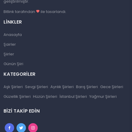
geliştirilmiştir.
Bitlink tarafından
ile tasarlandı.
LINKLER
Anasayfa
Şairler
Şiirler
Günün Şiiri
KATEGORILER
Aşk Şiirleri
Sevgi Şiirleri
Ayrılık Şiirleri
Barış Şiirleri
Gece Şiirleri
Güzellik Şiirleri
Hüzün Şiirleri
İstanbul Şiirleri
Yağmur Şiirleri
BIZI TAKIP EDIN