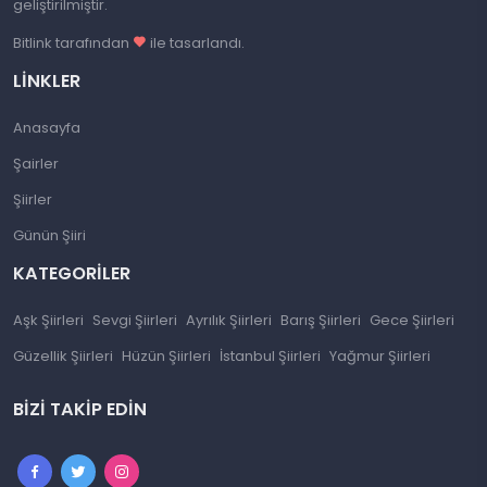
geliştirilmiştir.
Bitlink tarafından
ile tasarlandı.
LINKLER
Anasayfa
Şairler
Şiirler
Günün Şiiri
KATEGORILER
Aşk Şiirleri
Sevgi Şiirleri
Ayrılık Şiirleri
Barış Şiirleri
Gece Şiirleri
Güzellik Şiirleri
Hüzün Şiirleri
İstanbul Şiirleri
Yağmur Şiirleri
BIZI TAKIP EDIN