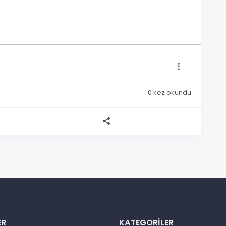
0
kez okundu
ER
KATEGORILER