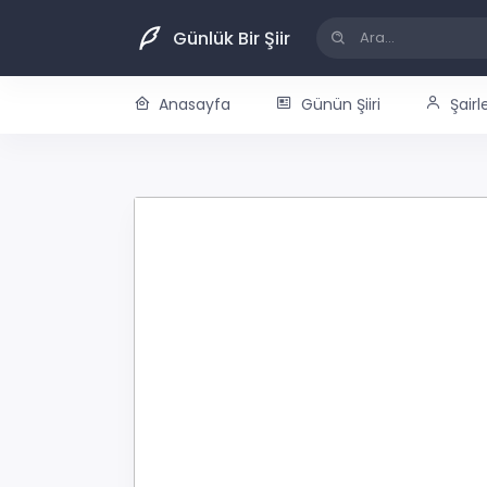
Günlük Bir Şiir
Anasayfa
Günün Şiiri
Şairl