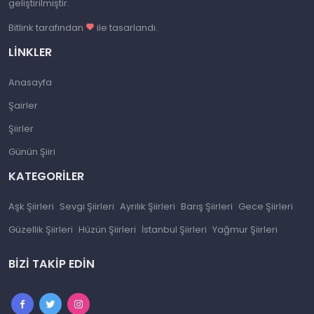
geliştirilmiştir.
Bitlink tarafından
ile tasarlandı.
LINKLER
Anasayfa
Şairler
Şiirler
Günün Şiiri
KATEGORILER
Aşk Şiirleri
Sevgi Şiirleri
Ayrılık Şiirleri
Barış Şiirleri
Gece Şiirleri
Güzellik Şiirleri
Hüzün Şiirleri
İstanbul Şiirleri
Yağmur Şiirleri
BIZI TAKIP EDIN