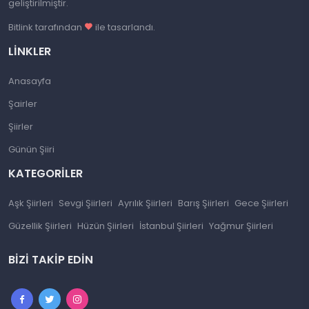
geliştirilmiştir.
Bitlink tarafından
ile tasarlandı.
LINKLER
Anasayfa
Şairler
Şiirler
Günün Şiiri
KATEGORILER
Aşk Şiirleri
Sevgi Şiirleri
Ayrılık Şiirleri
Barış Şiirleri
Gece Şiirleri
Güzellik Şiirleri
Hüzün Şiirleri
İstanbul Şiirleri
Yağmur Şiirleri
BIZI TAKIP EDIN