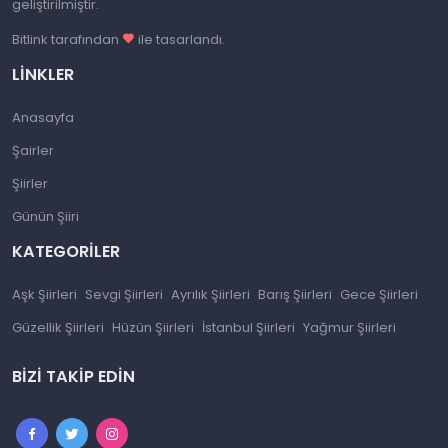
geliştirilmiştir.
Bitlink tarafından
ile tasarlandı.
LINKLER
Anasayfa
Şairler
Şiirler
Günün Şiiri
KATEGORILER
Aşk Şiirleri
Sevgi Şiirleri
Ayrılık Şiirleri
Barış Şiirleri
Gece Şiirleri
Güzellik Şiirleri
Hüzün Şiirleri
İstanbul Şiirleri
Yağmur Şiirleri
BIZI TAKIP EDIN