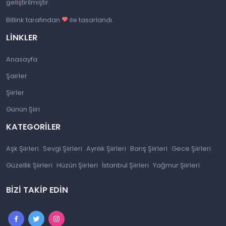
geliştirilmiştir.
Bitlink tarafından
ile tasarlandı.
LINKLER
Anasayfa
Şairler
Şiirler
Günün Şiiri
KATEGORILER
Aşk Şiirleri
Sevgi Şiirleri
Ayrılık Şiirleri
Barış Şiirleri
Gece Şiirleri
Güzellik Şiirleri
Hüzün Şiirleri
İstanbul Şiirleri
Yağmur Şiirleri
BIZI TAKIP EDIN