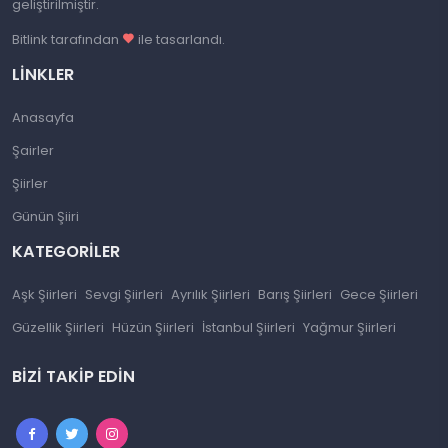
geliştirilmiştir.
Bitlink tarafından
ile tasarlandı.
LINKLER
Anasayfa
Şairler
Şiirler
Günün Şiiri
KATEGORILER
Aşk Şiirleri
Sevgi Şiirleri
Ayrılık Şiirleri
Barış Şiirleri
Gece Şiirleri
Güzellik Şiirleri
Hüzün Şiirleri
İstanbul Şiirleri
Yağmur Şiirleri
BIZI TAKIP EDIN