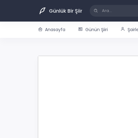
Günlük Bir Şiir
Anasayfa
Günün Şiiri
Şairl