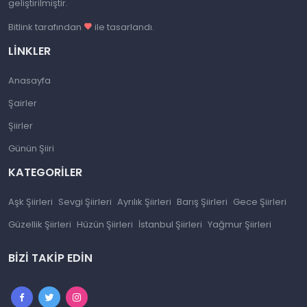
geliştirilmiştir.
Bitlink tarafından
ile tasarlandı.
LINKLER
Anasayfa
Şairler
Şiirler
Günün Şiiri
KATEGORILER
Aşk Şiirleri
Sevgi Şiirleri
Ayrılık Şiirleri
Barış Şiirleri
Gece Şiirleri
Güzellik Şiirleri
Hüzün Şiirleri
İstanbul Şiirleri
Yağmur Şiirleri
BIZI TAKIP EDIN