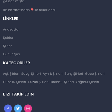
geliştirilmiştir.
Bitlink tarafından
ile tasarlandı.
LINKLER
Anasayfa
Şairler
Şiirler
Günün Şiiri
KATEGORILER
Aşk Şiirleri
Sevgi Şiirleri
Ayrılık Şiirleri
Barış Şiirleri
Gece Şiirleri
Güzellik Şiirleri
Hüzün Şiirleri
İstanbul Şiirleri
Yağmur Şiirleri
BIZI TAKIP EDIN