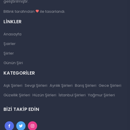
geliştirilmiştir.
Bitlink tarafından
ile tasarlandı.
LINKLER
Anasayfa
Şairler
Şiirler
Günün Şiiri
KATEGORILER
Aşk Şiirleri
Sevgi Şiirleri
Ayrılık Şiirleri
Barış Şiirleri
Gece Şiirleri
Güzellik Şiirleri
Hüzün Şiirleri
İstanbul Şiirleri
Yağmur Şiirleri
BIZI TAKIP EDIN