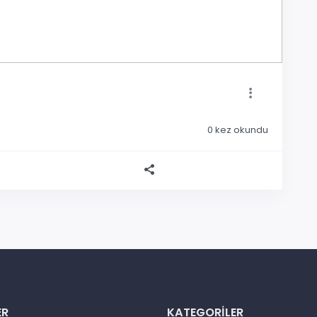
0
kez okundu
ER
KATEGORILER