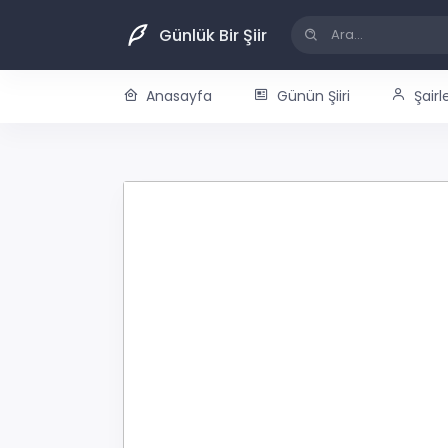
Günlük Bir Şiir
Anasayfa
Günün Şiiri
Şairl