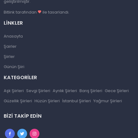
geliştirilmiştir.
Bitlink tarafından
ile tasarlandı.
LINKLER
Anasayfa
Şairler
Şiirler
Günün Şiiri
KATEGORILER
Aşk Şiirleri
Sevgi Şiirleri
Ayrılık Şiirleri
Barış Şiirleri
Gece Şiirleri
Güzellik Şiirleri
Hüzün Şiirleri
İstanbul Şiirleri
Yağmur Şiirleri
BIZI TAKIP EDIN