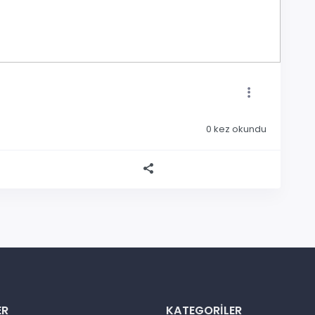
0
kez okundu
ER
KATEGORILER