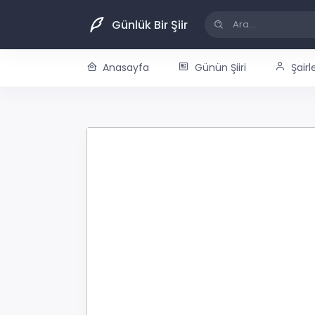
Günlük Bir Şiir
Anasayfa
Günün Şiiri
Şairl