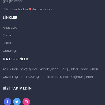
geliştirilmiştir.
Bitlink tarafından
ile tasarlandı.
LINKLER
Anasayfa
Şairler
Şiirler
Günün Şiiri
KATEGORILER
Aşk Şiirleri
Sevgi Şiirleri
Ayrılık Şiirleri
Barış Şiirleri
Gece Şiirleri
Güzellik Şiirleri
Hüzün Şiirleri
İstanbul Şiirleri
Yağmur Şiirleri
BIZI TAKIP EDIN