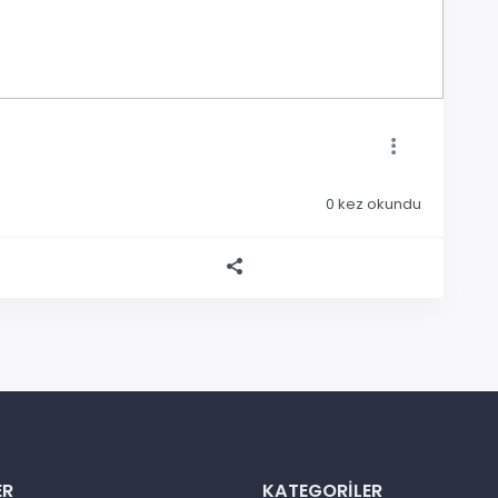
0
kez okundu
ER
KATEGORILER