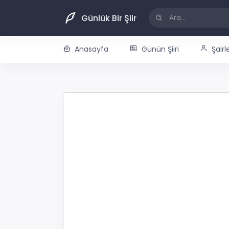
Günlük Bir Şiir
Anasayfa
Günün Şiiri
Şairl