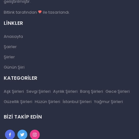
geliştirilmiştir.
Bitlink tarafından
ile tasarlandı.
LINKLER
Anasayfa
Şairler
Şiirler
Günün Şiiri
KATEGORILER
Aşk Şiirleri
Sevgi Şiirleri
Ayrılık Şiirleri
Barış Şiirleri
Gece Şiirleri
Güzellik Şiirleri
Hüzün Şiirleri
İstanbul Şiirleri
Yağmur Şiirleri
BIZI TAKIP EDIN