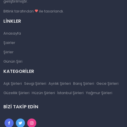
geliştirilmiştir.
Bitlink tarafından
ile tasarlandı.
LINKLER
Anasayfa
Şairler
Şiirler
Günün Şiiri
KATEGORILER
Aşk Şiirleri
Sevgi Şiirleri
Ayrılık Şiirleri
Barış Şiirleri
Gece Şiirleri
Güzellik Şiirleri
Hüzün Şiirleri
İstanbul Şiirleri
Yağmur Şiirleri
BIZI TAKIP EDIN