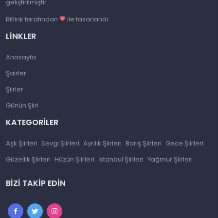
geliştirilmiştir.
Bitlink tarafından
ile tasarlandı.
LINKLER
Anasayfa
Şairler
Şiirler
Günün Şiiri
KATEGORILER
Aşk Şiirleri
Sevgi Şiirleri
Ayrılık Şiirleri
Barış Şiirleri
Gece Şiirleri
Güzellik Şiirleri
Hüzün Şiirleri
İstanbul Şiirleri
Yağmur Şiirleri
BIZI TAKIP EDIN