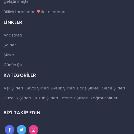
geliştirilmiştir.
Bitlink tarafından
ile tasarlandı.
LINKLER
Anasayfa
Şairler
Şiirler
Günün Şiiri
KATEGORILER
Aşk Şiirleri
Sevgi Şiirleri
Ayrılık Şiirleri
Barış Şiirleri
Gece Şiirleri
Güzellik Şiirleri
Hüzün Şiirleri
İstanbul Şiirleri
Yağmur Şiirleri
BIZI TAKIP EDIN