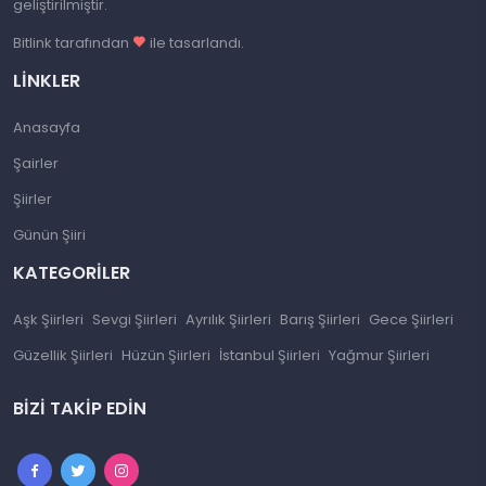
geliştirilmiştir.
Bitlink tarafından
ile tasarlandı.
LINKLER
Anasayfa
Şairler
Şiirler
Günün Şiiri
KATEGORILER
Aşk Şiirleri
Sevgi Şiirleri
Ayrılık Şiirleri
Barış Şiirleri
Gece Şiirleri
Güzellik Şiirleri
Hüzün Şiirleri
İstanbul Şiirleri
Yağmur Şiirleri
BIZI TAKIP EDIN