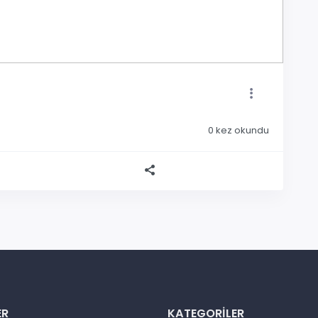
0
kez okundu
ER
KATEGORILER