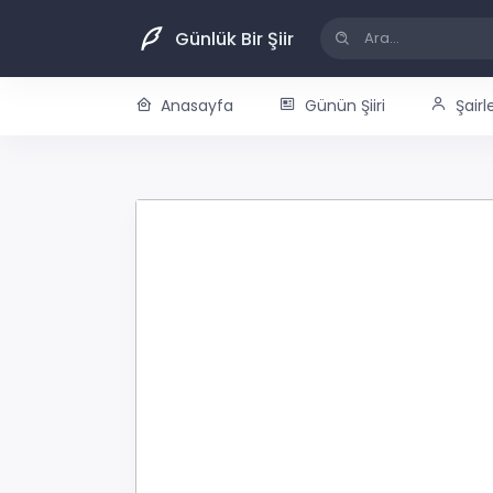
Günlük Bir Şiir
Anasayfa
Günün Şiiri
Şairl