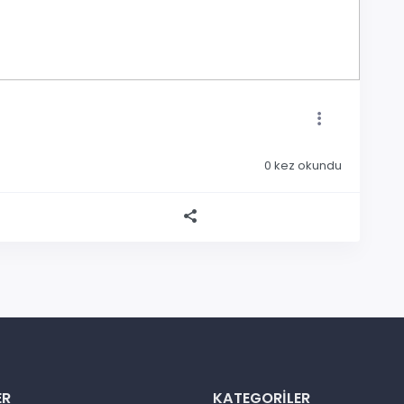
0
kez okundu
ER
KATEGORILER