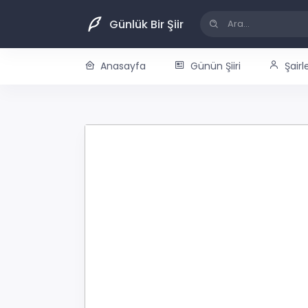
Günlük Bir Şiir
Anasayfa
Günün Şiiri
Şairl