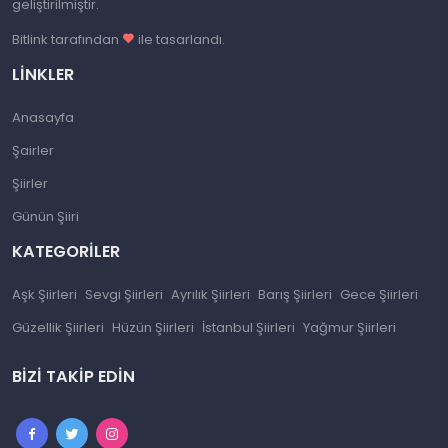
geliştirilmiştir.
Bitlink tarafından
ile tasarlandı.
LINKLER
Anasayfa
Şairler
Şiirler
Günün Şiiri
KATEGORILER
Aşk Şiirleri
Sevgi Şiirleri
Ayrılık Şiirleri
Barış Şiirleri
Gece Şiirleri
Güzellik Şiirleri
Hüzün Şiirleri
İstanbul Şiirleri
Yağmur Şiirleri
BIZI TAKIP EDIN