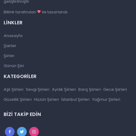
geliştirilmiştir.
Bitlink tarafından
ile tasarlandı.
LINKLER
Anasayfa
Şairler
Şiirler
Günün Şiiri
KATEGORILER
Aşk Şiirleri
Sevgi Şiirleri
Ayrılık Şiirleri
Barış Şiirleri
Gece Şiirleri
Güzellik Şiirleri
Hüzün Şiirleri
İstanbul Şiirleri
Yağmur Şiirleri
BIZI TAKIP EDIN