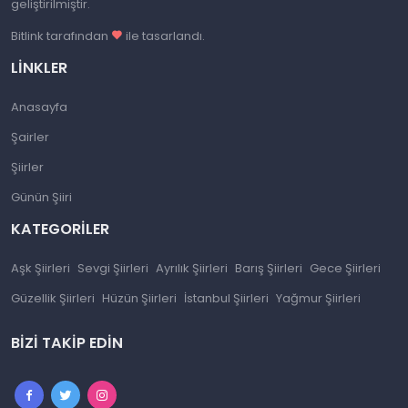
geliştirilmiştir.
Bitlink tarafından
ile tasarlandı.
LINKLER
Anasayfa
Şairler
Şiirler
Günün Şiiri
KATEGORILER
Aşk Şiirleri
Sevgi Şiirleri
Ayrılık Şiirleri
Barış Şiirleri
Gece Şiirleri
Güzellik Şiirleri
Hüzün Şiirleri
İstanbul Şiirleri
Yağmur Şiirleri
BIZI TAKIP EDIN