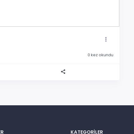
0
kez okundu
ER
KATEGORILER