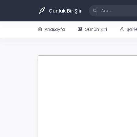
Günlük Bir Şiir
Anasayfa
Günün Şiiri
Şairl