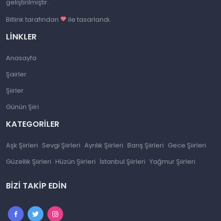
geliştirilmiştir.
Bitlink tarafından
ile tasarlandı.
LINKLER
Anasayfa
Şairler
Şiirler
Günün Şiiri
KATEGORILER
Aşk Şiirleri
Sevgi Şiirleri
Ayrılık Şiirleri
Barış Şiirleri
Gece Şiirleri
Güzellik Şiirleri
Hüzün Şiirleri
İstanbul Şiirleri
Yağmur Şiirleri
BIZI TAKIP EDIN