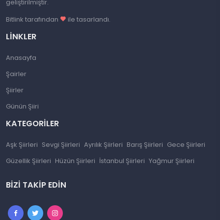
geliştirilmiştir.
Bitlink tarafından
ile tasarlandı.
LINKLER
Anasayfa
Şairler
Şiirler
Günün Şiiri
KATEGORILER
Aşk Şiirleri
Sevgi Şiirleri
Ayrılık Şiirleri
Barış Şiirleri
Gece Şiirleri
Güzellik Şiirleri
Hüzün Şiirleri
İstanbul Şiirleri
Yağmur Şiirleri
BIZI TAKIP EDIN