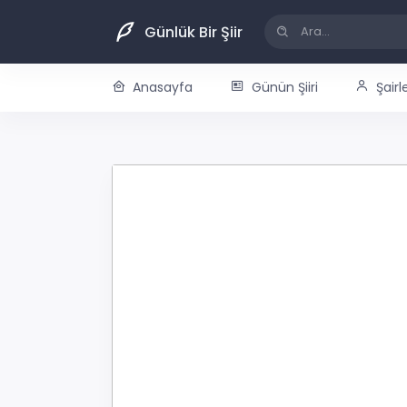
Günlük Bir Şiir
Anasayfa
Günün Şiiri
Şairl