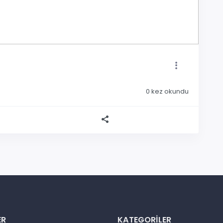
0
kez okundu
ER
KATEGORILER