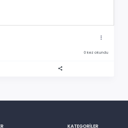
0
kez okundu
ER
KATEGORILER