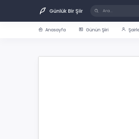
Günlük Bir Şiir
Anasayfa
Günün Şiiri
Şairl