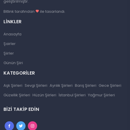
geliştirilmiştir.
Bitlink tarafından
ile tasarlandı.
LINKLER
Anasayfa
Şairler
Şiirler
Günün Şiiri
KATEGORILER
Aşk Şiirleri
Sevgi Şiirleri
Ayrılık Şiirleri
Barış Şiirleri
Gece Şiirleri
Güzellik Şiirleri
Hüzün Şiirleri
İstanbul Şiirleri
Yağmur Şiirleri
BIZI TAKIP EDIN