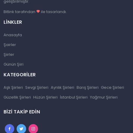
geliştirilmiştir.
Bitlink tarafından
ile tasarlandı.
LINKLER
Anasayfa
Şairler
Şiirler
Günün Şiiri
KATEGORILER
Aşk Şiirleri
Sevgi Şiirleri
Ayrılık Şiirleri
Barış Şiirleri
Gece Şiirleri
Güzellik Şiirleri
Hüzün Şiirleri
İstanbul Şiirleri
Yağmur Şiirleri
BIZI TAKIP EDIN