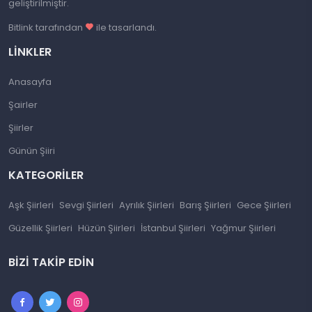
geliştirilmiştir.
Bitlink tarafından
ile tasarlandı.
LINKLER
Anasayfa
Şairler
Şiirler
Günün Şiiri
KATEGORILER
Aşk Şiirleri
Sevgi Şiirleri
Ayrılık Şiirleri
Barış Şiirleri
Gece Şiirleri
Güzellik Şiirleri
Hüzün Şiirleri
İstanbul Şiirleri
Yağmur Şiirleri
BIZI TAKIP EDIN