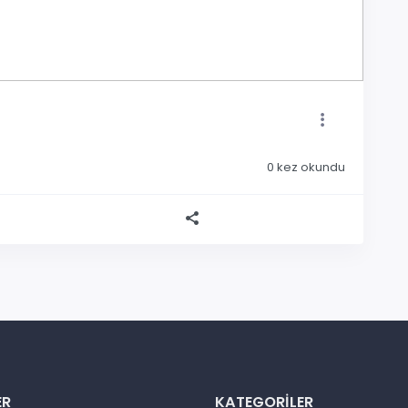
0
kez okundu
ER
KATEGORILER